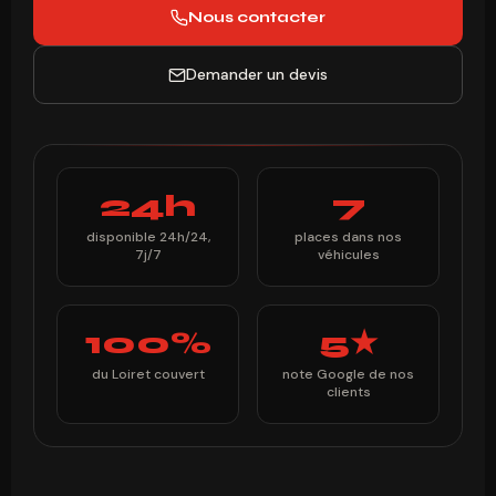
Nous contacter
Demander un devis
24h
7
disponible 24h/24,
places dans nos
7j/7
véhicules
100%
5★
du Loiret couvert
note Google de nos
clients